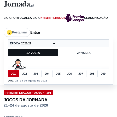
Jornada
.pt
LIGA PORTUGAL
LA LIGA
PREMIER LEAGUE
CLASSIFICAÇÃO
Entrar
Pesquisar
ÉPOCA
1.ª VOLTA
2.ª VOLTA
J01
J02
J03
J04
J05
J06
J07
J08
J09
J10
Data:
21–24 de agosto de 2026
PREMIER LEAGUE
·
2026/27
· J
01
JOGOS DA JORNADA
21–24 de agosto de 2026