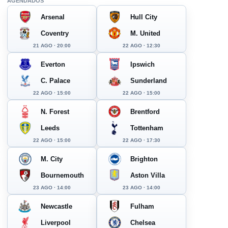
AGENDADOS
Arsenal
Hull City
Coventry
M. United
21 AGO · 20:00
22 AGO · 12:30
Everton
Ipswich
C. Palace
Sunderland
22 AGO · 15:00
22 AGO · 15:00
N. Forest
Brentford
Leeds
Tottenham
22 AGO · 15:00
22 AGO · 17:30
M. City
Brighton
Bournemouth
Aston Villa
23 AGO · 14:00
23 AGO · 14:00
Newcastle
Fulham
Liverpool
Chelsea