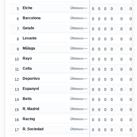
Elche
Últimos:
—
5
0
0
0
0
0
0
Barcelona
Últimos:
—
6
0
0
0
0
0
0
Getafe
Últimos:
—
7
0
0
0
0
0
0
Levante
Últimos:
—
8
0
0
0
0
0
0
Málaga
Últimos:
—
9
0
0
0
0
0
0
Rayo
Últimos:
—
10
0
0
0
0
0
0
Celta
Últimos:
—
11
0
0
0
0
0
0
Deportivo
Últimos:
—
12
0
0
0
0
0
0
Espanyol
Últimos:
—
13
0
0
0
0
0
0
Betis
Últimos:
—
14
0
0
0
0
0
0
R. Madrid
Últimos:
—
15
0
0
0
0
0
0
Racing
Últimos:
—
16
0
0
0
0
0
0
R. Sociedad
Últimos:
—
17
0
0
0
0
0
0