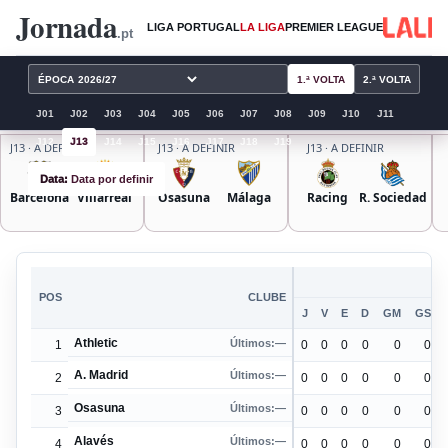
Jornada
LIGA PORTUGAL
LA LIGA
PREMIER LEAGUE
.pt
ÉPOCA
1.ª VOLTA
2.ª VOLTA
J
01
J
02
J
03
J
04
J
05
J
06
J
07
J
08
J
09
J
10
J
11
J
12
J
13
J
14
J
15
J
16
J
17
J
18
J
19
J13 · A DEFINIR
J13 · A DEFINIR
J13 · A DEFINIR
Data:
Data por definir
Barcelona
Villarreal
Osasuna
Málaga
Racing
R. Sociedad
POS
CLUBE
J
V
E
D
GM
GS
Athletic
Últimos:
—
1
0
0
0
0
0
0
A. Madrid
Últimos:
—
2
0
0
0
0
0
0
Osasuna
Últimos:
—
3
0
0
0
0
0
0
Alavés
Últimos:
—
4
0
0
0
0
0
0